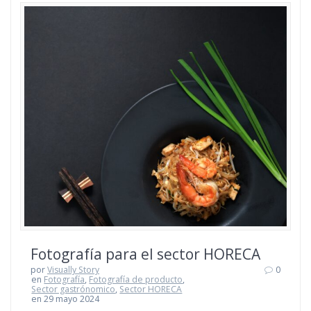
Fotografía para el sector HORECA
por
Visually Story
0
en
Fotografía
,
Fotografía de producto
,
Sector gastrónomico
,
Sector HORECA
en 29 mayo 2024