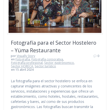
Fotografía para el Sector Hostelero
– Yüma Restaurante
por
Visually Story
0
en
Fotografía
,
Fotografía corporativa
,
Fotografía profesional
,
Sector gastrónomico
,
Sector HORECA
,
Sector turístico
en 15 abril 2024
La fotografía para el sector hostelero se enfoca en
capturar imágenes atractivas y convincentes de los
servicios, instalaciones y experiencias que ofrece un
establecimiento, como hoteles, hostales, restaurantes,
cafeterías y bares, así como de sus productos
gastronómicos. Las fotografías buscan transmitir la