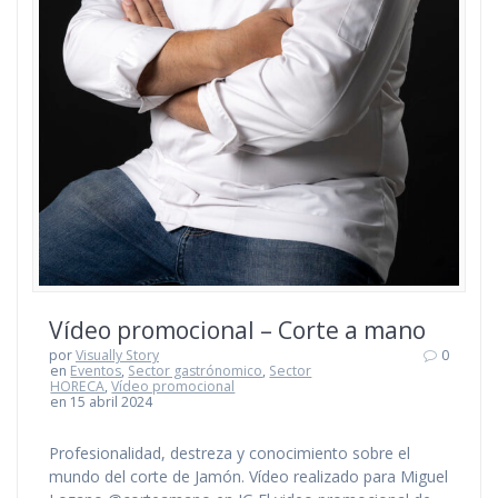
Vídeo promocional – Corte a mano
por
Visually Story
0
en
Eventos
,
Sector gastrónomico
,
Sector
HORECA
,
Vídeo promocional
en 15 abril 2024
Profesionalidad, destreza y conocimiento sobre el
mundo del corte de Jamón. Vídeo realizado para Miguel