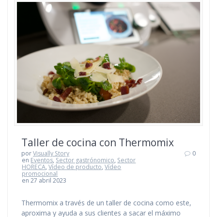
Taller de cocina con Thermomix
por
Visually Story
0
en
Eventos
,
Sector gastrónomico
,
Sector
HORECA
,
Vídeo de producto
,
Vídeo
promocional
en 27 abril 2023
Thermomix a través de un taller de cocina como este,
aproxima y ayuda a sus clientes a sacar el máximo