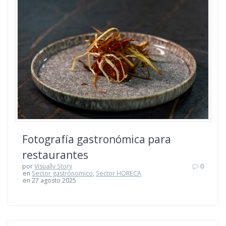
Fotografía gastronómica para
restaurantes
por
Visually Story
0
en
Sector gastrónomico
,
Sector HORECA
en 27 agosto 2025