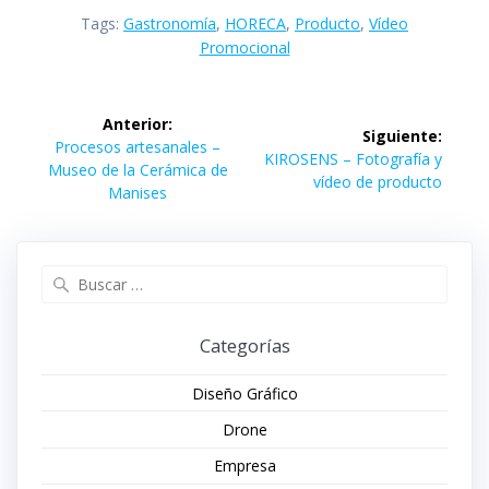
Tags:
Gastronomía
,
HORECA
,
Producto
,
Vídeo
Promocional
Navegación
Anterior:
Siguiente:
de
Entrada
Procesos artesanales –
Siguiente
KIROSENS – Fotografía y
anterior:
Museo de la Cerámica de
entrada:
vídeo de producto
entradas
Manises
Buscar:
Categorías
Diseño Gráfico
Drone
Empresa