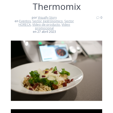
Thermomix
por
Visually Story
0
en
Eventos
,
Sector gastrónomico
,
Sector
HORECA
,
Vídeo de producto
,
Vídeo
promocional
en 27 abril 2023