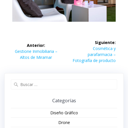
Navegación
Siguiente:
Anterior:
de
Siguiente
Cosmética y
Entrada
Gestione Inmobiliaria –
entrada:
parafarmacia –
anterior:
Altos de Miramar
entradas
Fotografía de producto
Buscar:
Categorías
Diseño Gráfico
Drone